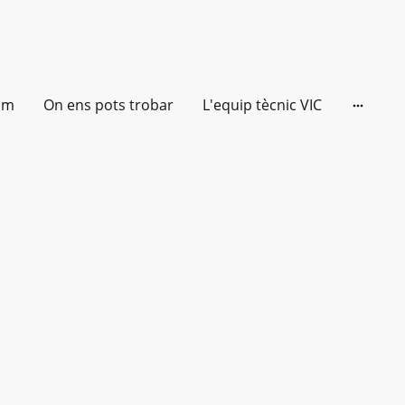
om
On ens pots trobar
L'equip tècnic VIC