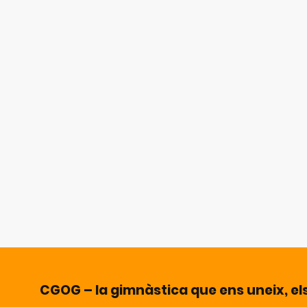
CGOG – la gimnàstica que ens uneix, el