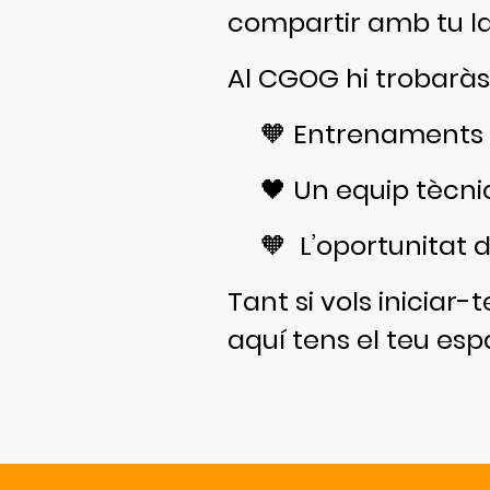
compartir amb tu la i
Al CGOG hi trobaràs
🧡 Entrenaments per
🖤 Un equip tècnic
🧡 L’oportunitat d
Tant si vols iniciar
aquí tens el teu espa