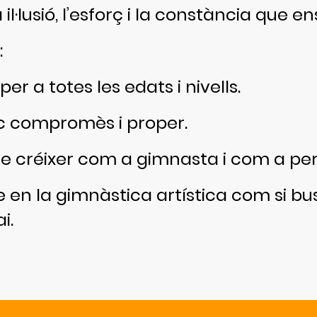
l·lusió, l’esforç i la constància que en
:
 a totes les edats i nivells.
 compromès i proper.
e créixer com a gimnasta i com a pe
-te en la gimnàstica artística com si b
i.