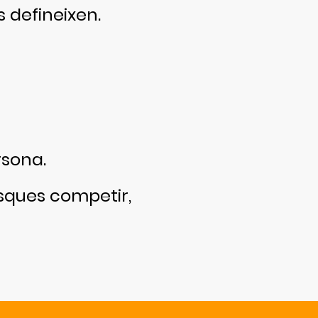
s defineixen.
rsona.
usques competir,